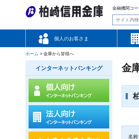
金融機関コード
個人のお客さま
ホーム
お金をためる・増やす
お金を借りる
備える
便利な使い方
各種手数料
金利情報
>
金庫から皆様へ
資金調
資金運
備える
便利な
金
インターネットバンキング
名称