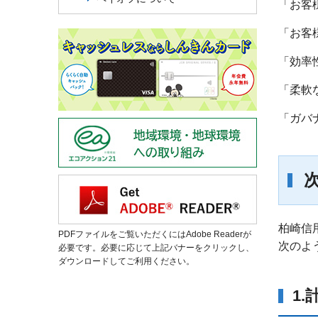
「お客
「お客
「効率
「柔軟
「ガバ
柏崎信
PDFファイルをご覧いただくにはAdobe Readerが
次のよ
必要です。必要に応じて上記バナーをクリックし、
ダウンロードしてご利用ください。
1.