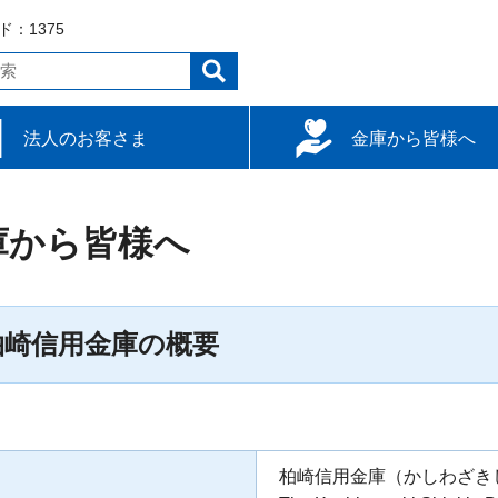
：1375
法人のお客さま
金庫から皆様へ
達
用
使い方
柏崎信用金庫について
経営報告
金融円滑化の状況
採用案内
ATM/支店情報
内部管理基本方針
庫から皆様へ
柏崎信用金庫の概要
柏崎信用金庫（かしわざき