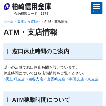
金融機関コード：1375
ホーム
>
金庫から皆様へ
>
ATM・支店情報
ホーム
ATM・支店情報
個人のお客さま
法人のお客さま
窓口休止時間のご案内
金庫から皆様へ
以下の店舗で窓口休止時間を設けています。
地域の皆様へ
休止時間については各店舗情報をご覧ください。
○諏訪町支店
○四谷支店
○出雲崎支店
○半田支店
○東支店
インターネットバンキング
ATM稼動時間について