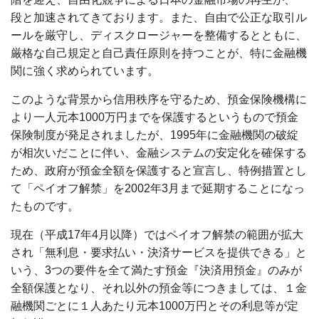
段と加速されてきております。また、自由で公正な取引ル
ールを厳守し、ディスクロージャーを整備するとともに、
厳格な自己規定と自己責任原則を持つことが、特に金融機
関に強く求められています。
このような背景から信用秩序を守るため、預金保険機構に
より一人元本1000万円までを保護するというもので預金
保険制度が発足されましたが、1995年に金融機関の破綻
が相次いだことに伴い、金融システムの安定化を確保する
ため、政府が預金全額を保護すると宣言し、特例措置とし
て「ペイオフ解禁」を2002年3月まで延期することになっ
たものです。
現在（平成17年4月以降）ではペイオフ解禁の範囲が拡大
され「無利息・要求払い・決済サービスを提供できる」と
いう、3つの要件を全て満たす預金『決済用預金』のみが
全額保護となり、それ以外の預金等につきましては、１金
融機関ごとに１人あたり元本1000万円とその利息等が定