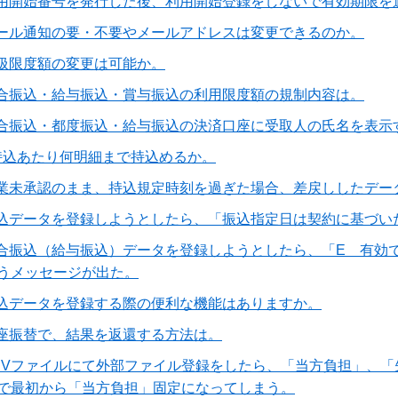
用開始番号を発行した後、利用開始登録をしないで有効期限を
ール通知の要・不要やメールアドレスは変更できるのか。
扱限度額の変更は可能か。
合振込・給与振込・賞与振込の利用限度額の規制内容は。
合振込・都度振込・給与振込の決済口座に受取人の氏名を表示
持込あたり何明細まで持込めるか。
業未承認のまま、持込規定時刻を過ぎた場合、差戻ししたデー
込データを登録しようとしたら、「振込指定日は契約に基づい
合振込（給与振込）データを登録しようとしたら、「E 有効で
うメッセージが出た。
込データを登録する際の便利な機能はありますか。
座振替で、結果を返還する方法は。
SVファイルにて外部ファイル登録をしたら、「当方負担」、
で最初から「当方負担」固定になってしまう。