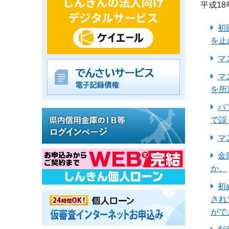
平成18
初
を止
マ
マ
を所
パ
で誤
マ
金
か。
初
され
がで