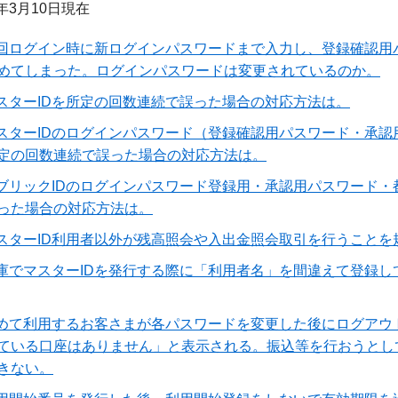
年3月10日現在
回ログイン時に新ログインパスワードまで入力し、登録確認用
めてしまった。ログインパスワードは変更されているのか。
スターIDを所定の回数連続で誤った場合の対応方法は。
スターIDのログインパスワード（登録確認用パスワード・承
定の回数連続で誤った場合の対応方法は。
ブリックIDのログインパスワード登録用・承認用パスワード
った場合の対応方法は。
スターID利用者以外が残高照会や入出金照会取引を行うことを
庫でマスターIDを発行する際に「利用者名」を間違えて登録
めて利用するお客さまが各パスワードを変更した後にログアウ
ている口座はありません」と表示される。振込等を行おうとし
きない。