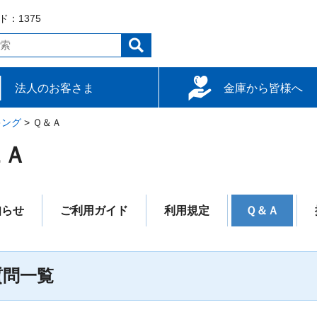
：1375
法人のお客さま
金庫から皆様へ
キング
達
用
使い方
>
Ｑ＆Ａ
柏崎信用金庫について
経営報告
金融円滑化の状況
採用案内
ATM/支店情報
内部管理基本方針
＆Ａ
知らせ
ご利用ガイド
利用規定
Ｑ＆Ａ
質問一覧