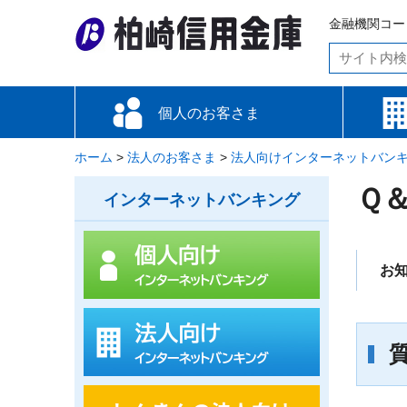
金融機関コード
個人のお客さま
ホーム
お金をためる・増やす
お金を借りる
備える
便利な使い方
各種手数料
金利情報
>
法人のお客さま
>
法人向けインターネットバン
資金調
資金運
備える
便利な
Ｑ
インターネットバンキング
お