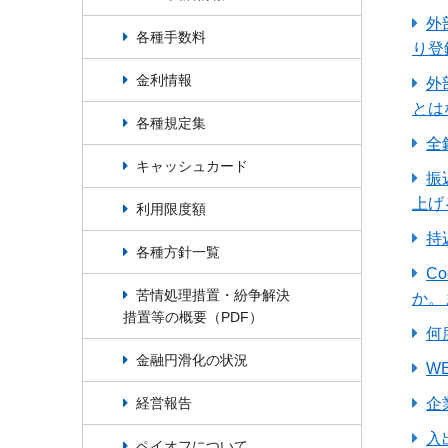
外
各種手数料
り登
金利情報
外
とは
各種規定集
全
キャッシュカード
振
上げ
利用限度額
持
各種方針一覧
C
苦情処理措置・紛争解決
か。
措置等の概要（PDF）
何
金融円滑化の状況
W
経営報告
企
入
ペイオフについて