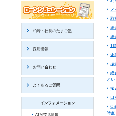
利
メ
取
総
柏崎・社長のたまご塾
総
1
採用情報
企
振
お問い合わせ
総
とい
よくあるご質問
振
口
インフォメーション
C
時点
ATM/支店情報