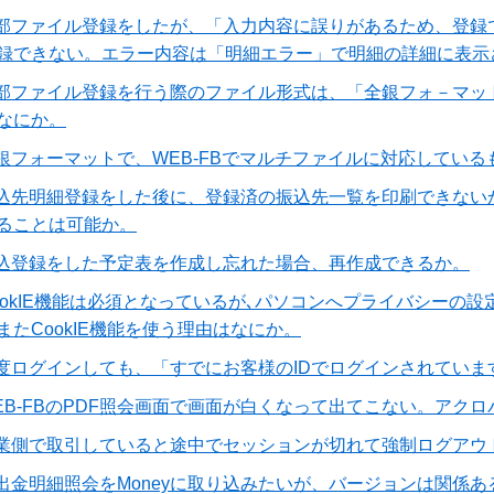
部ファイル登録をしたが、「入力内容に誤りがあるため、登録
録できない。エラー内容は「明細エラー」で明細の詳細に表示
部ファイル登録を行う際のファイル形式は、「全銀フォ－マット
なにか。
銀フォーマットで、WEB-FBでマルチファイルに対応している
込先明細登録をした後に、登録済の振込先一覧を印刷できない
ることは可能か。
込登録をした予定表を作成し忘れた場合、再作成できるか。
ookIE機能は必須となっているが､パソコンへプライバシーの
またCookIE機能を使う理由はなにか。
度ログインしても、「すでにお客様のIDでログインされていま
EB-FBのPDF照会画面で画面が白くなって出てこない。アク
業側で取引していると途中でセッションが切れて強制ログアウ
出金明細照会をMoneyに取り込みたいが、バージョンは関係あ