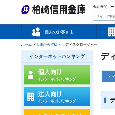
金融機関コード
個人のお客さま
ホーム
お金をためる・増やす
お金を借りる
備える
便利な使い方
各種手数料
金利情報
>
金庫から皆様へ
>
ディスクロージャー
資金調
資金運
備える
便利な
デ
インターネットバンキング
デ