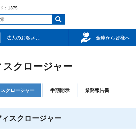
：1375
法人のお客さま
金庫から皆様へ
達
用
使い方
柏崎信用金庫について
経営報告
金融円滑化の状況
採用案内
ATM/支店情報
内部管理基本方針
ィスクロージャー
ィスクロージャー
半期開示
業務報告書
ディスクロージャー